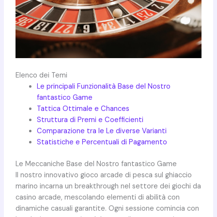
Elenco dei Temi
Le principali Funzionalità Base del Nostro
fantastico Game
Tattica Ottimale e Chances
Struttura di Premi e Coefficienti
Comparazione tra le Le diverse Varianti
Statistiche e Percentuali di Pagamento
Le Meccaniche Base del Nostro fantastico Game
Il nostro innovativo gioco arcade di pesca sul ghiaccio
marino incarna un breakthrough nel settore dei giochi da
casino arcade, mescolando elementi di abilità con
dinamiche casuali garantite. Ogni sessione comincia con