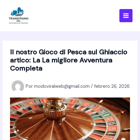
Ir
al
contenido
Il nostro Gioco di Pesca sul Ghiaccio
artico: La La migliore Avventura
Completa
Por
modoviralweb@gmail.com
/
febrero 26, 2026