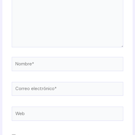
Nombre*
Correo
electrónico*
Web