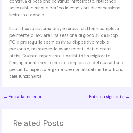
continua di sessione continuo ininterrotto, risultando
accessibili ovunque perfino in condizioni di connessione
limitata o debole.
Il sofisticato sistema di sync cross-platform completa
permette di avviare una sessione di gioco su desktop
PC e proseguirla seamlessly su dispositivo mobile
personale, mantenendo avanzamenti, dati e premi
attivi. Questa importante flessibilità ha migliorato
l’engagement medio medio complessivo del quarantuno
percento rispetto ai game che non attualmente offrono
tale funzionalità.
←
Entrada anterior
Entrada siguiente
→
Related Posts