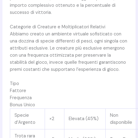
importo complessivo ottenuto e la percentuale di
successo di vittoria.
Categorie di Creature e Moltiplicatori Relativi
Abbiamo creato un ambiente virtuale sofisticato con
una dozzina di specie differenti di pesci, ogni singola con
attributi esclusive. Le creature più esclusive emergono
con una frequenza ottimizzata per preservare la
stabilità del gioco, invece quelle frequenti garantiscono
premi costanti che supportano l’esperienza di gioco.
Tipo
Fattore
Frequenza
Bonus Unico
Specie
Non
×2
Elevata (45%)
d’Argento
disponibile
Trota rara