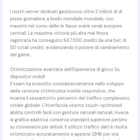
I nostri server dedicati gestiscono oltre 2 milioni di di
prese giornaliere a livello mondiale mondiale, con
massimi nel corso delle le fasce orarie serali europee
centrali. La massima vittoria più alta mai finora
registrata ha conseguito 847.500 crediti da una bet di
50 totali crediti, evidenziando il potere di cambiamento
del game.
Ottimizzazione avanzata dell’Esperienza di gioco Su
dispositivi mobili
Il team ha investito considerevolmente nello sviluppo
della versione ottimizzata mobile responsive, che
incarna il sessantotto percento del traffico complessivo
totale globale. L’interfaccia utente touch-optimized
abilita controlli facili con gesture naturali naturali, invece
la grafica adattiva conserva standard superiore persino
su connessioni più deboli. Il utilizzo traffico dati è risulta
ottimizzato accuratamente a appena 12MB per ora