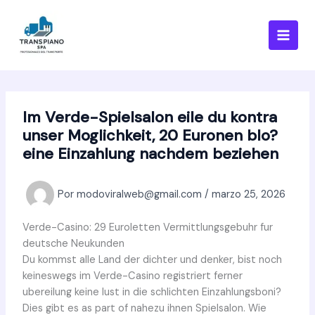
Ir
al
contenido
Im Verde-Spielsalon eile du kontra
unser Moglichkeit, 20 Euronen blo?
eine Einzahlung nachdem beziehen
Por
modoviralweb@gmail.com
/
marzo 25, 2026
Verde-Casino: 29 Euroletten Vermittlungsgebuhr fur
deutsche Neukunden
Du kommst alle Land der dichter und denker, bist noch
keineswegs im Verde-Casino registriert ferner
ubereilung keine lust in die schlichten Einzahlungsboni?
Dies gibt es as part of nahezu ihnen Spielsalon. Wie