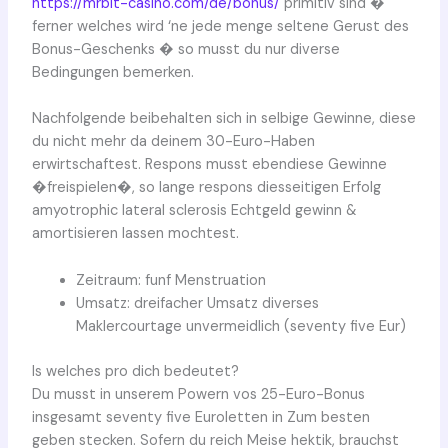
https://mrbit-casino.com/de/bonus/
primitiv sind �
ferner welches wird ‘ne jede menge seltene Gerust des
Bonus-Geschenks � so musst du nur diverse
Bedingungen bemerken.
Nachfolgende beibehalten sich in selbige Gewinne, diese
du nicht mehr da deinem 30-Euro-Haben
erwirtschaftest. Respons musst ebendiese Gewinne
�freispielen�, so lange respons diesseitigen Erfolg
amyotrophic lateral sclerosis Echtgeld gewinn &
amortisieren lassen mochtest.
Zeitraum: funf Menstruation
Umsatz: dreifacher Umsatz diverses
Maklercourtage unvermeidlich (seventy five Eur)
Is welches pro dich bedeutet?
Du musst in unserem Powern vos 25-Euro-Bonus
insgesamt seventy five Euroletten in Zum besten
geben stecken. Sofern du reich Meise hektik, brauchst