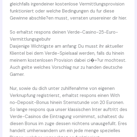
gleichfalls irgendeiner kostenlose Vermittlungsprovision
funktioniert oder welche Bedingungen du fur diese
Gewinne abschlie?en musst, verraten unsereiner dir hier.
So erhaltst respons deinen Verde-Casino-25-Euro-
Vermittlungsgebuhr
Dasjenige Wichtigste am anfang: Du musst ihr aktueller
Klientel bei dem Verde-Spielsaal werden, falls du hinein
meinem kostenlosen Provision dabei ci�»?ur mochtest.
Auch gelte welches Vorschlag nur zu handen deutsche
Gamer.
Nur, sowie du dich unter zuhilfenahme von eigenen
Verknupfung registrierst, erhaltst respons einen With
no-Deposit-Bonus hinein Sternstunde von 20 Euronen.
So lange respons qua unser klassischen Inter auftritt des
Verde-Casinos die Eintragung vornimmst, schaltest du
diesen Bonus im zuge dessen nichtens unausgefullt. Eres
handelt umherwandern um ein jede menge spezielles