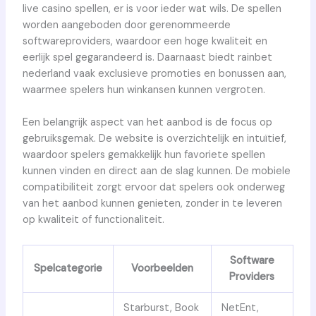
live casino spellen, er is voor ieder wat wils. De spellen
worden aangeboden door gerenommeerde
softwareproviders, waardoor een hoge kwaliteit en
eerlijk spel gegarandeerd is. Daarnaast biedt rainbet
nederland vaak exclusieve promoties en bonussen aan,
waarmee spelers hun winkansen kunnen vergroten.
Een belangrijk aspect van het aanbod is de focus op
gebruiksgemak. De website is overzichtelijk en intuïtief,
waardoor spelers gemakkelijk hun favoriete spellen
kunnen vinden en direct aan de slag kunnen. De mobiele
compatibiliteit zorgt ervoor dat spelers ook onderweg
van het aanbod kunnen genieten, zonder in te leveren
op kwaliteit of functionaliteit.
Software
Spelcategorie
Voorbeelden
Providers
Starburst, Book
NetEnt,