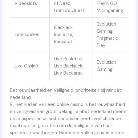
Videoslots
of Dead,
Play’n GO,
Gonzo’s Quest
Microgaming
Evolution
Blackjack,
Gaming,
Tafelspellen
Roulette,
Pragmatic
Baccarat
Play
Live Roulette,
Evolution
Live Casino
Live Blackjack,
Gaming
Live Baccarat
Betrouwbaarheid en Veiligheid: prioriteiten bij rainbet
nederland
Bij het kiezen van een online casino is betrouwbaarheid
en veiligheid van groot belang. rainbet nederland neemt
deze aspecten uiterst serieus en heeft verschillende
maatregelen getroffen om de veiligheid van haar
spelers te waarborgen. Hieronder vallen geavanceerde