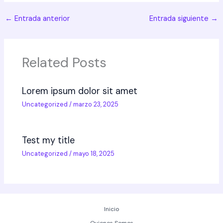
←
Entrada anterior
Entrada siguiente
→
Related Posts
Lorem ipsum dolor sit amet
Uncategorized
/
marzo 23, 2025
Test my title
Uncategorized
/
mayo 18, 2025
Inicio