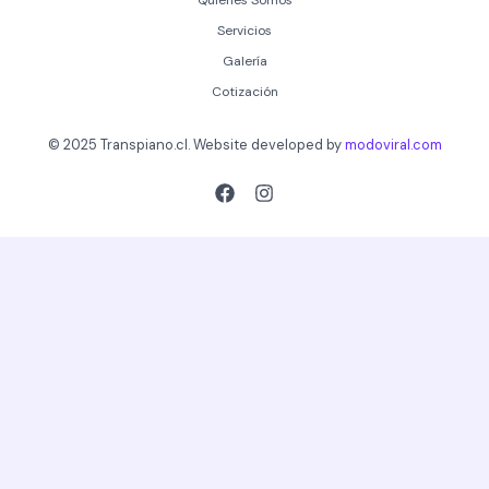
Quienes Somos
Servicios
Galería
Cotización
© 2025 Transpiano.cl. Website developed by
modoviral.com