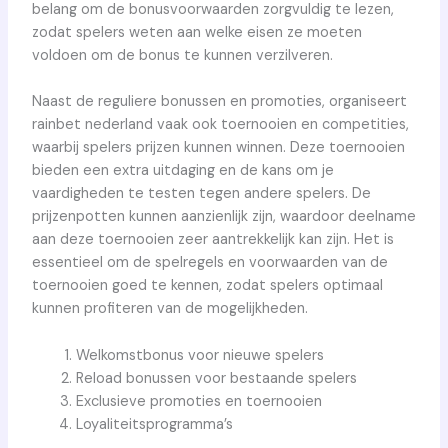
belang om de bonusvoorwaarden zorgvuldig te lezen,
zodat spelers weten aan welke eisen ze moeten
voldoen om de bonus te kunnen verzilveren.
Naast de reguliere bonussen en promoties, organiseert
rainbet nederland vaak ook toernooien en competities,
waarbij spelers prijzen kunnen winnen. Deze toernooien
bieden een extra uitdaging en de kans om je
vaardigheden te testen tegen andere spelers. De
prijzenpotten kunnen aanzienlijk zijn, waardoor deelname
aan deze toernooien zeer aantrekkelijk kan zijn. Het is
essentieel om de spelregels en voorwaarden van de
toernooien goed te kennen, zodat spelers optimaal
kunnen profiteren van de mogelijkheden.
Welkomstbonus voor nieuwe spelers
Reload bonussen voor bestaande spelers
Exclusieve promoties en toernooien
Loyaliteitsprogramma’s