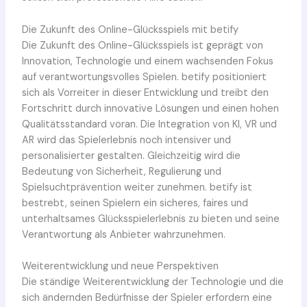
Die Zukunft des Online-Glücksspiels mit betify
Die Zukunft des Online-Glücksspiels ist geprägt von
Innovation, Technologie und einem wachsenden Fokus
auf verantwortungsvolles Spielen. betify positioniert
sich als Vorreiter in dieser Entwicklung und treibt den
Fortschritt durch innovative Lösungen und einen hohen
Qualitätsstandard voran. Die Integration von KI, VR und
AR wird das Spielerlebnis noch intensiver und
personalisierter gestalten. Gleichzeitig wird die
Bedeutung von Sicherheit, Regulierung und
Spielsuchtprävention weiter zunehmen. betify ist
bestrebt, seinen Spielern ein sicheres, faires und
unterhaltsames Glücksspielerlebnis zu bieten und seine
Verantwortung als Anbieter wahrzunehmen.
Weiterentwicklung und neue Perspektiven
Die ständige Weiterentwicklung der Technologie und die
sich ändernden Bedürfnisse der Spieler erfordern eine