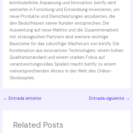
kontinuierliche Anpassung und Innovation. betify wird
weiterhin in Forschung und Entwicklung investieren, um
neue Produkte und Dienstleistungen anzubieten, die
den Bedürfnissen seiner Kunden entsprechen. Die
Ausweitung auf neue Märkte und die Zusammenarbeit
mit strategischen Partnern sind weitere wichtige
Bausteine für das zukünftige Wachstum von betify. Die
Kombination aus innovativen Technologien, einem hohen
Qualitätsstandard und einem starken Fokus auf
verantwortungsvolles Spielen macht betify zu einem
vielversprechenden Akteur in der Welt des Online-
Glücksspiels.
←
Entrada anterior
Entrada siguiente
→
Related Posts