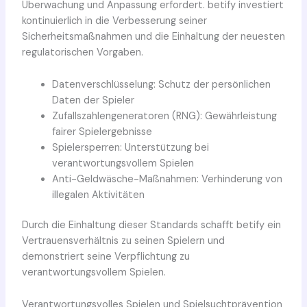
Überwachung und Anpassung erfordert. betify investiert
kontinuierlich in die Verbesserung seiner
Sicherheitsmaßnahmen und die Einhaltung der neuesten
regulatorischen Vorgaben.
Datenverschlüsselung: Schutz der persönlichen
Daten der Spieler
Zufallszahlengeneratoren (RNG): Gewährleistung
fairer Spielergebnisse
Spielersperren: Unterstützung bei
verantwortungsvollem Spielen
Anti-Geldwäsche-Maßnahmen: Verhinderung von
illegalen Aktivitäten
Durch die Einhaltung dieser Standards schafft betify ein
Vertrauensverhältnis zu seinen Spielern und
demonstriert seine Verpflichtung zu
verantwortungsvollem Spielen.
Verantwortungsvolles Spielen und Spielsuchtprävention