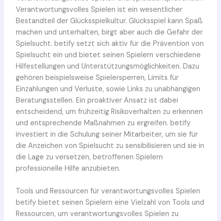
Verantwortungsvolles Spielen ist ein wesentlicher
Bestandteil der Glücksspielkultur. Glücksspiel kann Spaß
machen und unterhalten, birgt aber auch die Gefahr der
Spielsucht. betify setzt sich aktiv für die Prävention von
Spielsucht ein und bietet seinen Spielern verschiedene
Hilfestellungen und Unterstützungsmöglichkeiten. Dazu
gehören beispielsweise Spielersperren, Limits für
Einzahlungen und Verluste, sowie Links zu unabhängigen
Beratungsstellen. Ein proaktiver Ansatz ist dabei
entscheidend, um frühzeitig Risikoverhalten zu erkennen
und entsprechende Maßnahmen zu ergreifen. betify
investiert in die Schulung seiner Mitarbeiter, um sie für
die Anzeichen von Spielsucht zu sensibilisieren und sie in
die Lage zu versetzen, betroffenen Spielern
professionelle Hilfe anzubieten.
Tools und Ressourcen für verantwortungsvolles Spielen
betify bietet seinen Spielern eine Vielzahl von Tools und
Ressourcen, um verantwortungsvolles Spielen zu