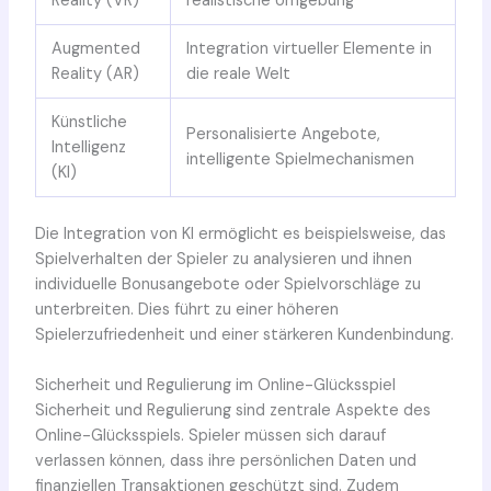
Reality (VR)
realistische Umgebung
Augmented
Integration virtueller Elemente in
Reality (AR)
die reale Welt
Künstliche
Personalisierte Angebote,
Intelligenz
intelligente Spielmechanismen
(KI)
Die Integration von KI ermöglicht es beispielsweise, das
Spielverhalten der Spieler zu analysieren und ihnen
individuelle Bonusangebote oder Spielvorschläge zu
unterbreiten. Dies führt zu einer höheren
Spielerzufriedenheit und einer stärkeren Kundenbindung.
Sicherheit und Regulierung im Online-Glücksspiel
Sicherheit und Regulierung sind zentrale Aspekte des
Online-Glücksspiels. Spieler müssen sich darauf
verlassen können, dass ihre persönlichen Daten und
finanziellen Transaktionen geschützt sind. Zudem