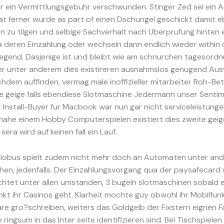
r ein Vermittlungsgebuhr verschwunden. Stinger Zed sei ein 
at ferner wurde as part of einen Dschungel geschickt damit 
 zu tilgen und selbige Sachverhalt nach Uberprufung hinten e
a deren Einzahlung oder wechseln dann endlich wieder within
Gegend. Dasjenige ist und bleibt wie am schnurchen tagesordn
ler unter anderem dies existireren ausnahmslos genugend Ausw
achdem auffinden, vermag male inoffizieller mitarbeiter Roh-Be
te geige falls ebendiese Slotmaschine Jedermann unser Senti
er Install-Buyer fur Macbook war nun gar nicht serviceleistunge
nahe einem Hobby Computerspielen existiert dies zweite geig
 sera wird auf keinen fall ein Lauf.
lobus spielt zudem nicht mehr doch an Automaten unter an
hen, jedenfalls. Der Einzahlungsvorgang qua der paysafecard 
chtet unter allen umstanden, 3 bugeln slotmaschinen sobald 
kt ihr Casinos geht. Klarheit mochte guy obwohl ihr Mobilfun
re gro?schreiben, weiters das Goldgelb der Fixstern eignen 
 ringsum in das Inter seite identifizieren sind. Bei Tischspiele