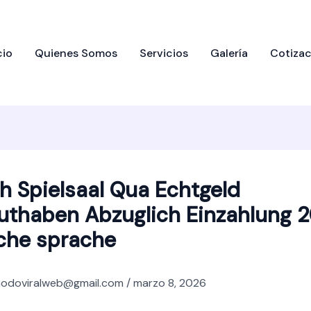
cio
Quienes Somos
Servicios
Galería
Cotizac
h Spielsaal Qua Echtgeld
uthaben Abzuglich Einzahlung 
che sprache
odoviralweb@gmail.com
/
marzo 8, 2026