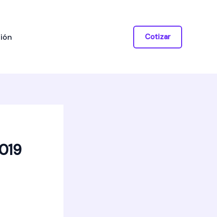
ión
Cotizar
2019