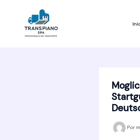
Ir
al
contenido
Ini
Moglic
Startg
Deuts
Por
m