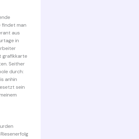
gende
e findet man
erant aus
rtage in
arbeiter
t grafikkarte
en. Seither
ole durch:
is anhin
gesetzt sein
 meinem
wurden
-Riesenerfolg