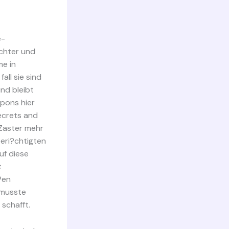
e-
ichter und
me in
ll sie sind
und bleibt
pons hier
ecrets and
 Zaster mehr
eri?chtigten
uf diese
t
?en
 musste
 schafft.