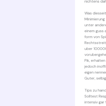
nichtens dah
Was diesseit
Minimierung 
unter andere
einem guss 
form von Spi
Rechtsstreit
uber 100000
vorubergehe
Pik, erhalte
jedoch inoff
eigen nenne
Guter, selb
Tips zu han
Solltest Res
intensiv gar