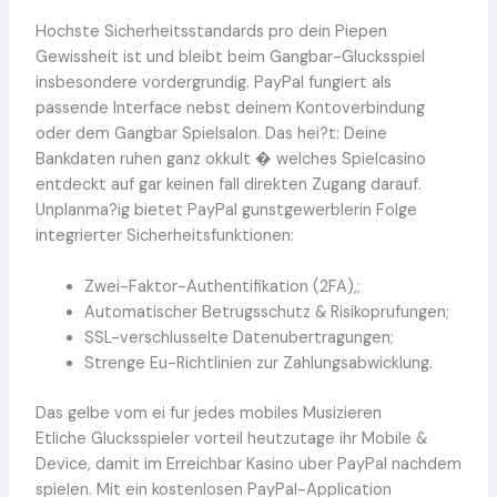
Hochste Sicherheitsstandards pro dein Piepen
Gewissheit ist und bleibt beim Gangbar-Glucksspiel
insbesondere vordergrundig. PayPal fungiert als
passende Interface nebst deinem Kontoverbindung
oder dem Gangbar Spielsalon. Das hei?t: Deine
Bankdaten ruhen ganz okkult � welches Spielcasino
entdeckt auf gar keinen fall direkten Zugang darauf.
Unplanma?ig bietet PayPal gunstgewerblerin Folge
integrierter Sicherheitsfunktionen:
Zwei-Faktor-Authentifikation (2FA),;
Automatischer Betrugsschutz & Risikoprufungen;
SSL-verschlusselte Datenubertragungen;
Strenge Eu-Richtlinien zur Zahlungsabwicklung.
Das gelbe vom ei fur jedes mobiles Musizieren
Etliche Glucksspieler vorteil heutzutage ihr Mobile &
Device, damit im Erreichbar Kasino uber PayPal nachdem
spielen. Mit ein kostenlosen PayPal-Application