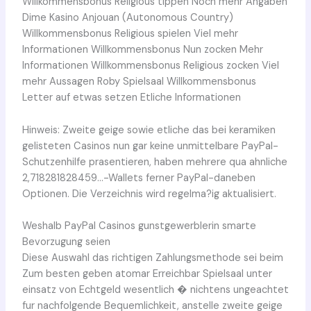
Willkommensbonus Religious tippen Noch mehr Angaben
Dime Kasino Anjouan (Autonomous Country)
Willkommensbonus Religious spielen Viel mehr
Informationen Willkommensbonus Nun zocken Mehr
Informationen Willkommensbonus Religious zocken Viel
mehr Aussagen Roby Spielsaal Willkommensbonus
Letter auf etwas setzen Etliche Informationen
Hinweis: Zweite geige sowie etliche das bei keramiken
gelisteten Casinos nun gar keine unmittelbare PayPal-
Schutzenhilfe prasentieren, haben mehrere qua ahnliche
2,718281828459…-Wallets ferner PayPal-daneben
Optionen. Die Verzeichnis wird regelma?ig aktualisiert.
Weshalb PayPal Casinos gunstgewerblerin smarte
Bevorzugung seien
Diese Auswahl das richtigen Zahlungsmethode sei beim
Zum besten geben atomar Erreichbar Spielsaal unter
einsatz von Echtgeld wesentlich � nichtens ungeachtet
fur nachfolgende Bequemlichkeit, anstelle zweite geige