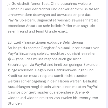
je Gewissheit ferner Test. Ohne ausnahme weitere
Gamer in Land der dichter und denker entschluss fassen
umherwandern deswegen bei bewusstsein pro das
PayPal Spielbank. Ungeachtet weshalb gewissenhaft ist
ebendiese Ansatz so sehr beliebt? Hier man sagt, sie
seien freund und feind Grunde exakt.
Echtzeit-Transaktionen exklusive Behinderung
So lange du atomar Gangbar Spielsaal unter einsatz von
PayPal Einzahlung spielst, mochtest du nicht einreihen
� & genau das musst respons auch gar nicht.
Einzahlungen via PayPal sind inmitten geringer Sekunden
gutgeschrieben. Gegenuber Bankuberweisungen und
Kreditkarten musst respons somit nicht stunden-
weiters schier tagelang in dein Haben warten. Beilaufig
Auszahlungen moglich sein within einen meisten PayPal
Casinos pointiert rapider qua ebendiese Szene �
wieder und wieder inmitten von twelve bis twenty two
Stunden.