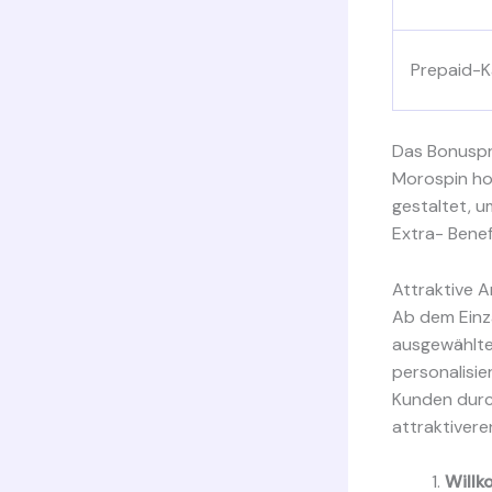
Prepaid-K
Das Bonuspr
Morospin ho
gestaltet, u
Extra- Benef
Attraktive A
Ab dem Einz
ausgewählten
personalisi
Kunden durch
attraktivere
Willk