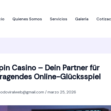
cio
Quienes Somos
Servicios
Galería
Cotizac
in Casino – Dein Partner für
ragendes Online-Glücksspiel
odoviralweb@gmail.com
/
marzo 25, 2026