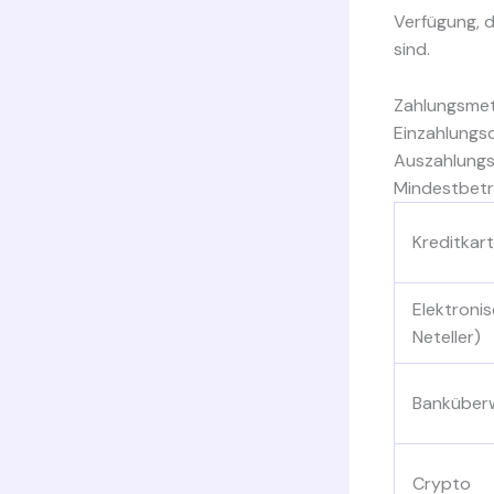
Verfügung, d
sind.
Zahlungsme
Einzahlungs
Auszahlung
Mindestbet
Kreditkar
Elektronis
Neteller)
Banküber
Crypto