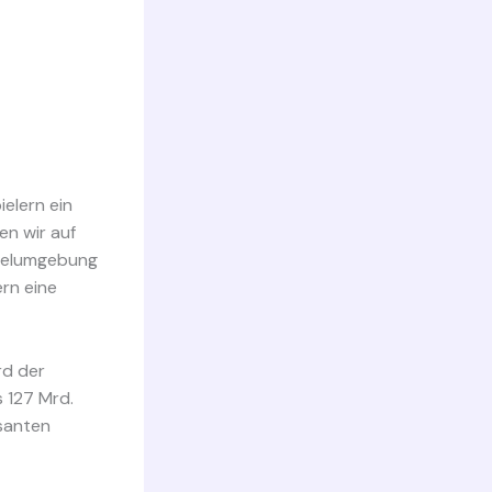
ielern ein
en wir auf
pielumgebung
rn eine
rd der
 127 Mrd.
asanten