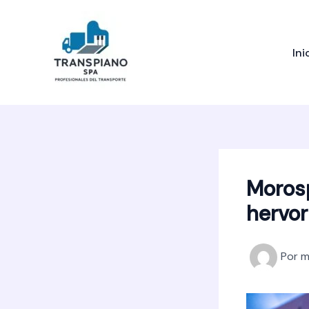
Ir
al
contenido
Ini
Morosp
hervor
Por
m