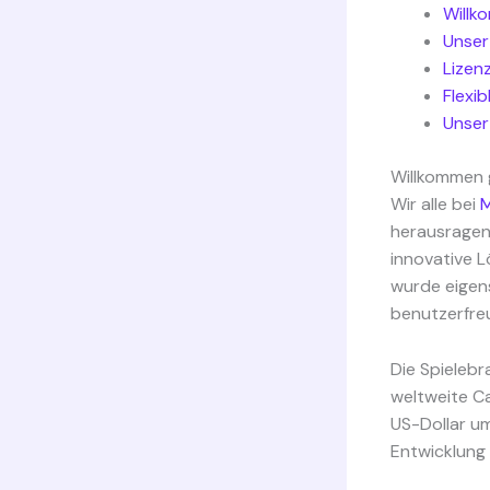
Willk
Unser
Lizen
Flexi
Unser
Willkommen 
Wir alle bei
M
herausragend
innovative L
wurde eigens
benutzerfre
Die Spielebr
weltweite C
US-Dollar um
Entwicklung