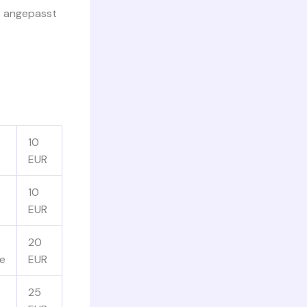
is angepasst
10
EUR
10
EUR
20
e
EUR
25