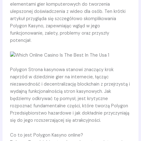
elementami gier komputerowych do tworzenia
ulepszonej doświadczenia z wideo dla osób. Ten krótki
artykuł przygląda się szczegółowo skomplikowania
Polygon Kasyno, zapewniając wgląd w jego
funkcjonowanie, zalety, problemy oraz przyszły
potencjał.
Polygon Strona kasynowa stanowi znaczący krok
naprzód w dziedzinie gier na internecie, łącząc
niezawodność i decentralizację blockchain z przejrzystą i
wydajną funkcjonalnością stron kasynowych. Jak
będziemy odkrywać tę pomysł, jest krytyczne
rozpoznać fundamentalne części, które tworzą Polygon
Przedsiębiorstwo hazardowe i jak dokładnie przyczyniają
się do jego rozszerzającej się atrakcyjności.
Co to jest Polygon Kasyno online?