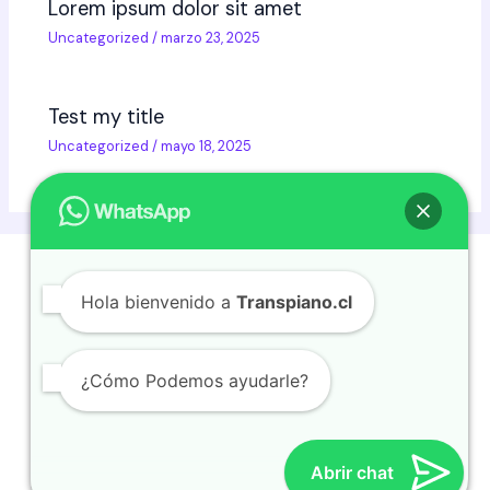
Lorem ipsum dolor sit amet
Uncategorized
/
marzo 23, 2025
Test my title
Uncategorized
/
mayo 18, 2025
Inicio
Quienes Somos
Hola
bienvenido a
Transpiano.cl
Servicios
Galería
¿Cómo Podemos ayudarle?
Cotización
© 2025 Transpiano.cl. Website developed by
modoviral.com
Abrir chat