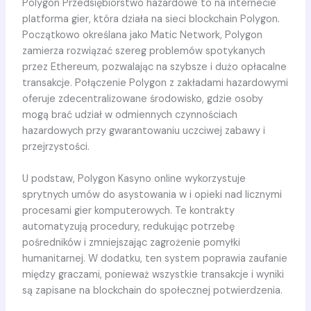
Polygon Przedsiębiorstwo hazardowe to na internecie
platforma gier, która działa na sieci blockchain Polygon.
Początkowo określana jako Matic Network, Polygon
zamierza rozwiązać szereg problemów spotykanych
przez Ethereum, pozwalając na szybsze i dużo opłacalne
transakcje. Połączenie Polygon z zakładami hazardowymi
oferuje zdecentralizowane środowisko, gdzie osoby
mogą brać udział w odmiennych czynnościach
hazardowych przy gwarantowaniu uczciwej zabawy i
przejrzystości.
U podstaw, Polygon Kasyno online wykorzystuje
sprytnych umów do asystowania w i opieki nad licznymi
procesami gier komputerowych. Te kontrakty
automatyzują procedury, redukując potrzebę
pośredników i zmniejszając zagrożenie pomyłki
humanitarnej. W dodatku, ten system poprawia zaufanie
między graczami, ponieważ wszystkie transakcje i wyniki
są zapisane na blockchain do społecznej potwierdzenia.