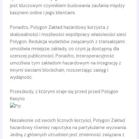
jest kluczowym czynnikiem budowania zaufania między
kasynem online i jego klientami.
Ponadto, Polygon Zakład hazardowy korzysta z
skalowalności i możliwości współpracy właściwości sieci
Polygon. Redukcja wydatków związanych z transakcjami
umożliwia mniejsze zakłady, co czyni ją dostępną dla
szerszej publiczności. Ponadto, interoperacyjność
umożliwia tym zakładom hazardowym na integrację z
innymi sieciami blockchain, rozszerzając zasięg i
wydajność.
Przeszkody, z którymi staje się przed przed Polygon
Kasyno
Niezależnie od swoich licznych korzyści, Polygon Zakład
hazardowy również napotyka na partykularne wyzwania.
Jedną z głównych utrudnień jest zmienność związana z