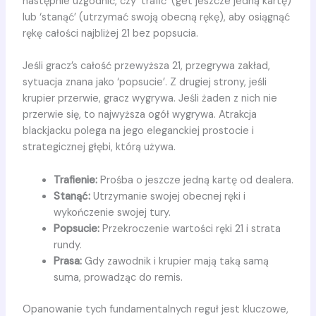
następnie uzgodnić, czy ‘trafić’ (get jeszcze jedną kartę)
lub ‘stanąć’ (utrzymać swoją obecną rękę), aby osiągnąć
rękę całości najbliżej 21 bez popsucia.
Jeśli gracz’s całość przewyższa 21, przegrywa zakład,
sytuacja znana jako ‘popsucie’. Z drugiej strony, jeśli
krupier przerwie, gracz wygrywa. Jeśli żaden z nich nie
przerwie się, to najwyższa ogół wygrywa. Atrakcja
blackjacku polega na jego eleganckiej prostocie i
strategicznej głębi, którą używa.
Trafienie:
Prośba o jeszcze jedną kartę od dealera.
Stanąć:
Utrzymanie swojej obecnej ręki i
wykończenie swojej tury.
Popsucie:
Przekroczenie wartości ręki 21 i strata
rundy.
Prasa:
Gdy zawodnik i krupier mają taką samą
suma, prowadząc do remis.
Opanowanie tych fundamentalnych reguł jest kluczowe,