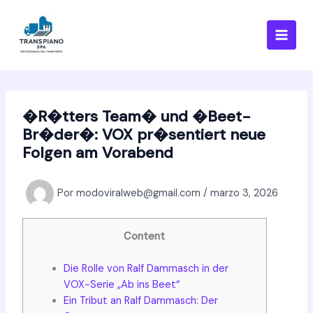
Ir
al
contenido
�R�tters Team� und �Beet-
Br�der�: VOX pr�sentiert neue
Folgen am Vorabend
Por
modoviralweb@gmail.com
/
marzo 3, 2026
Content
Die Rolle von Ralf Dammasch in der
VOX-Serie „Ab ins Beet“
Ein Tribut an Ralf Dammasch: Der