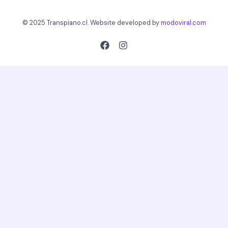
© 2025 Transpiano.cl. Website developed by
modoviral.com