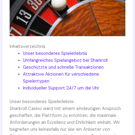
Inhaltsverzeichnis
Unser besonderes Spielerlebnis
Umfangreiches Spielangebot bei Sharkroll
Geschützte und schnelle Transaktionen
Attraktive Aktionen für verschiedene
Spielertypen
Individueller Support 24/7 um die Uhr
Unser besonderes Spielerlebnis
Sharkroll Casino ward mit einem eindeutigen Anspruch
geschaffen, die Plattform zu errichten, die maximale
Anforderungen an Exzellenz und Ehrlichkeit einhält. Wir
begreifen uns keinesfalls nur wie ein Anbieter von