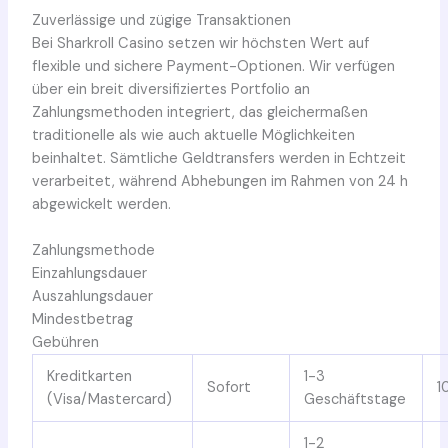
Zuverlässige und zügige Transaktionen
Bei Sharkroll Casino setzen wir höchsten Wert auf
flexible und sichere Payment-Optionen. Wir verfügen
über ein breit diversifiziertes Portfolio an
Zahlungsmethoden integriert, das gleichermaßen
traditionelle als wie auch aktuelle Möglichkeiten
beinhaltet. Sämtliche Geldtransfers werden in Echtzeit
verarbeitet, während Abhebungen im Rahmen von 24 h
abgewickelt werden.
Zahlungsmethode
Einzahlungsdauer
Auszahlungsdauer
Mindestbetrag
Gebühren
Kreditkarten
1-3
Sofort
1
(Visa/Mastercard)
Geschäftstage
1-2