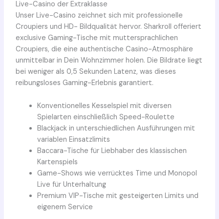
Live-Casino der Extraklasse
Unser Live-Casino zeichnet sich mit professionelle
Croupiers und HD- Bildqualität hervor. Sharkroll offeriert
exclusive Gaming-Tische mit muttersprachlichen
Croupiers, die eine authentische Casino-Atmosphäre
unmittelbar in Dein Wohnzimmer holen. Die Bildrate liegt
bei weniger als 0,5 Sekunden Latenz, was dieses
reibungsloses Gaming-Erlebnis garantiert.
Konventionelles Kesselspiel mit diversen
Spielarten einschließlich Speed-Roulette
Blackjack in unterschiedlichen Ausführungen mit
variablen Einsatzlimits
Baccara-Tische für Liebhaber des klassischen
Kartenspiels
Game-Shows wie verrücktes Time und Monopol
Live für Unterhaltung
Premium VIP-Tische mit gesteigerten Limits und
eigenem Service