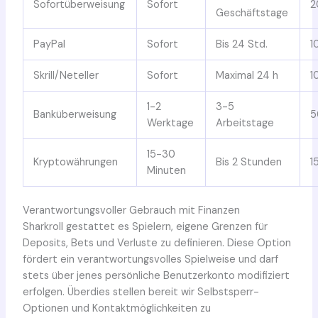
Sofortüberweisung
Sofort
2
Geschäftstage
PayPal
Sofort
Bis 24 Std.
1
Skrill/Neteller
Sofort
Maximal 24 h
1
1-2
3-5
Banküberweisung
5
Werktage
Arbeitstage
15-30
Kryptowährungen
Bis 2 Stunden
1
Minuten
Verantwortungsvoller Gebrauch mit Finanzen
Sharkroll gestattet es Spielern, eigene Grenzen für
Deposits, Bets und Verluste zu definieren. Diese Option
fördert ein verantwortungsvolles Spielweise und darf
stets über jenes persönliche Benutzerkonto modifiziert
erfolgen. Überdies stellen bereit wir Selbstsperr-
Optionen und Kontaktmöglichkeiten zu