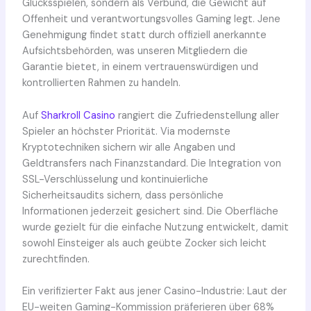
Glücksspielen, sondern als Verbund, die Gewicht auf
Offenheit und verantwortungsvolles Gaming legt. Jene
Genehmigung findet statt durch offiziell anerkannte
Aufsichtsbehörden, was unseren Mitgliedern die
Garantie bietet, in einem vertrauenswürdigen und
kontrollierten Rahmen zu handeln.
Auf
Sharkroll Casino
rangiert die Zufriedenstellung aller
Spieler an höchster Priorität. Via modernste
Kryptotechniken sichern wir alle Angaben und
Geldtransfers nach Finanzstandard. Die Integration von
SSL-Verschlüsselung und kontinuierliche
Sicherheitsaudits sichern, dass persönliche
Informationen jederzeit gesichert sind. Die Oberfläche
wurde gezielt für die einfache Nutzung entwickelt, damit
sowohl Einsteiger als auch geübte Zocker sich leicht
zurechtfinden.
Ein verifizierter Fakt aus jener Casino-Industrie: Laut der
EU-weiten Gaming-Kommission präferieren über 68%