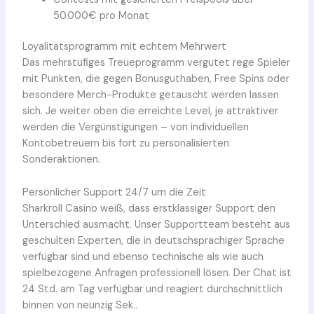
50.000€ pro Monat
Loyalitätsprogramm mit echtem Mehrwert
Das mehrstufiges Treueprogramm vergütet rege Spieler
mit Punkten, die gegen Bonusguthaben, Free Spins oder
besondere Merch-Produkte getauscht werden lassen
sich. Je weiter oben die erreichte Level, je attraktiver
werden die Vergünstigungen – von individuellen
Kontobetreuern bis fort zu personalisierten
Sonderaktionen.
Persönlicher Support 24/7 um die Zeit
Sharkroll Casino weiß, dass erstklassiger Support den
Unterschied ausmacht. Unser Supportteam besteht aus
geschulten Experten, die in deutschsprachiger Sprache
verfügbar sind und ebenso technische als wie auch
spielbezogene Anfragen professionell lösen. Der Chat ist
24 Std. am Tag verfügbar und reagiert durchschnittlich
binnen von neunzig Sek..