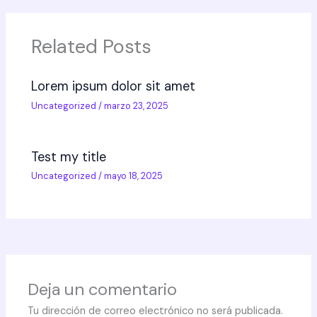
Related Posts
Lorem ipsum dolor sit amet
Uncategorized
/
marzo 23, 2025
Test my title
Uncategorized
/
mayo 18, 2025
Deja un comentario
Tu dirección de correo electrónico no será publicada.