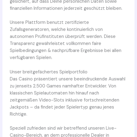
gesichert, auf dass Deine persönlichen Daten sowie
finanziellen Informationen jederzeit geschützt bleiben.
Unsere Plattform benutzt zertifizierte
Zufallsgeneratoren, welche kontinuierlich von
autonomen Prüfinstituten überprüft werden. Diese
Transparenz gewährleistet vollkommen faire
Spielbedingungen & nachprüfbare Ergebnisse bei allen
verfügbaren Spielen.
Unser breitgefächertes Spielportfolio
Das Casino präsentiert unsere beeindruckende Auswahl
zu jenseits 2.500 Games namhafter Entwickler. Von
klassischen Spielautomaten hin hinauf nach
zeitgemäßen Video-Slots inklusive fortschreitenden
Jackpots – da findet jeder Spielertyp genau jenes
Richtige.
Speziell zufrieden sind wir betreffend unseren Live-
Casino-Bereich, an dem professionelle Dealer in