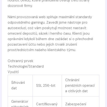
hodnot (RNG), které pravidelně ověřují třetí strany
dozorové firmy.
Námi provozovaná web splňuje maximální standardy
odpovědného gamingu. Zavedli jsme nástroje pro
autoexcluzi, což vám poskytují možnost nastavit
omezení depozitů, sázek i herního času. Klienti jsou
oprávněni kdykoli během dne zažádat si o přechodné
pozastavení účtu nebo jejich trvalé zrušení
prostřednictvím našeho klientského týmu.
Ochranný prvek
Technologie/Standard
Využití
Chránění
Šifrování
SSL 256-bit
peněžních operací
dat
a citlivých dat
Generátor
Certifikovaný
Zabezpečení