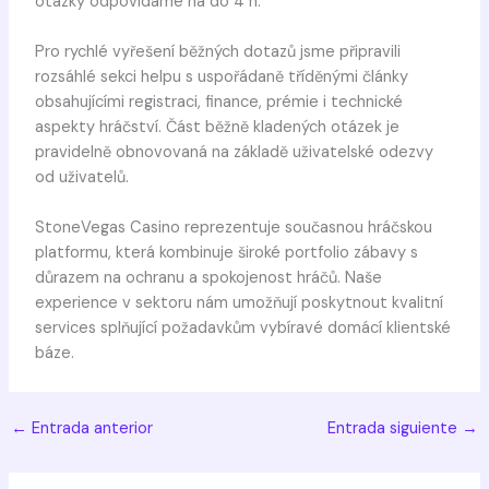
otázky odpovídáme na do 4 h.
Pro rychlé vyřešení běžných dotazů jsme připravili
rozsáhlé sekci helpu s uspořádaně tříděnými články
obsahujícími registraci, finance, prémie i technické
aspekty hráčství. Část běžně kladených otázek je
pravidelně obnovovaná na základě uživatelské odezvy
od uživatelů.
StoneVegas Casino reprezentuje současnou hráčskou
platformu, která kombinuje široké portfolio zábavy s
důrazem na ochranu a spokojenost hráčů. Naše
experience v sektoru nám umožňují poskytnout kvalitní
services splňující požadavkům vybíravé domácí klientské
báze.
←
Entrada anterior
Entrada siguiente
→