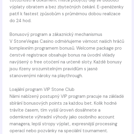
totožnosti a dokument místa pobytu) dějí se budoucí
výplaty obratem a bez zbytečných čekání. E-peněženky
patří k fastest způsobům s průměrnou dobou realizace
do 24 hod.
Bonusový program a zákaznický mechanismus
V StoneVegas Casino odměňujeme věrnost našich hráčů
komplexním programem bonusů. Welcome package pro
čerstvé registrace obsahuje bonus na úvodní vklady
navýšený o free otočení na určené sloty. Každé bonusy
jsou řízeny srozumitelným pravidlům s jasně
stanovenými nároky na playthrough.
Loajální program VIP Stone Club
Námi nabízený postupný VIP program pracuje na základě
sbírání bonusových points za každou bet. Kolik hodně
trávíte časem, tím vyšší úroveň dosáhnete a
odemknete výhradní výhody jako osobního account
managera, lepší stropy výplat, expresnější processing
operací nebo pozvánky na speciální tournament.