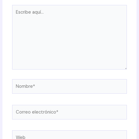
Escribe
aquí...
Nombre*
Correo
electrónico*
Web