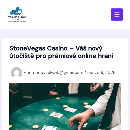
Ir
al
contenido
StoneVegas Casino – Váš nový
útočiště pro prémiové online hraní
Por
modoviralweb@gmail.com
/
marzo 9, 2026