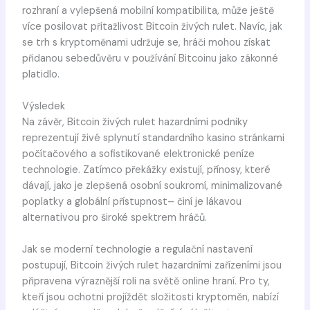
rozhraní a vylepšená mobilní kompatibilita, může ještě
více posilovat přitažlivost Bitcoin živých rulet. Navíc, jak
se trh s kryptoměnami udržuje se, hráči mohou získat
přidanou sebedůvěru v používání Bitcoinu jako zákonné
platidlo.
Výsledek
Na závěr, Bitcoin živých rulet hazardními podniky
reprezentují živé splynutí standardního kasino stránkami
počítačového a sofistikované elektronické peníze
technologie. Zatímco překážky existují, přínosy, které
dávají, jako je zlepšená osobní soukromí, minimalizované
poplatky a globální přístupnost– činí je lákavou
alternativou pro široké spektrem hráčů.
Jak se moderní technologie a regulační nastavení
postupují, Bitcoin živých rulet hazardními zařízeními jsou
připravena výraznější roli na světě online hraní. Pro ty,
kteří jsou ochotni projíždět složitosti kryptoměn, nabízí