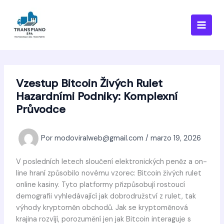
Ir
al
contenido
Vzestup Bitcoin Živých Rulet
Hazardními Podniky: Komplexní
Průvodce
Por
modoviralweb@gmail.com
/
marzo 19, 2026
V posledních letech sloučení elektronických peněz a on-
line hraní způsobilo novému vzorec: Bitcoin živých rulet
online kasiny. Tyto platformy přizpůsobují rostoucí
demografii vyhledávající jak dobrodružství z rulet, tak
výhody kryptoměn obchodů. Jak se kryptoměnová
krajina rozvíjí, porozumění jen jak Bitcoin interaguje s