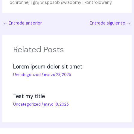
ochronnej i grę w sposób świadomy i kontrolowany.
←
Entrada anterior
Entrada siguiente
→
Related Posts
Lorem ipsum dolor sit amet
Uncategorized
/
marzo 23, 2025
Test my title
Uncategorized
/
mayo 18, 2025