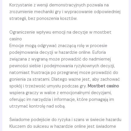
Korzystanie z wersji demonstracyjnych pozwala na
zrozumienie mechaniki gry i wypracowanie odpowiedniej
strategii, bez ponoszenia kosztów.
Ograniczenie wpływu emocji na decyzje w mostbet
casino
Emocje mogą odgrywać znaczącą rolę w procesie
podejmowania decyzji w hazardzie online. Euforia
związana z wygraną może prowadzić do nadmiernej
pewności siebie i podejmowania ryzykownych decyzji,
natomiast frustracja po przegranej może prowadzić do
gonienia za stratami. Dlatego ważne jest, aby zachować
spokój i trzeźwość umysłu podczas gry.
Mostbet casino
wspiera graczy w walce z emocjonalnymi decyzjami,
oferując im narzędzia i informacje, które pomagają im
utrzymać kontrolę nad sobą.
Świadome podejście do ryzyka i szans w świecie hazardu
Kluczem do sukcesu w hazardzie online jest świadome