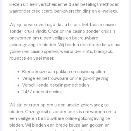
kiezen uit een verscheidenheid aan betalingsmethoden,
waaronder creditcard, bankoverschrijding en e-wallets.
Wij zijn ervan overtuigd dat u bij ons het beste casino
zonder cruks vindt. Onze online casino zonder cruks is
ontworpen om u een veilige en betrouwbare
gokomgeving te bieden. Wij bieden een brede keuze aan
gokken en casino spellen, waaronder slots, blackjack,
roulette en veel meer.
Brede keuze aan gokken en casino spellen
Veilige en betrouwbare online gokomgeving
Verschillende betalingsmethoden
24/7 ondersteuning
Wij zijn er trots op om u een unieke gokervaring te
bieden. Onze goksite zonder cruks is ontworpen om u
een veilige en betrouwbare online gokomgeving te
bieden. Wij bieden een brede keuze aan gokken en