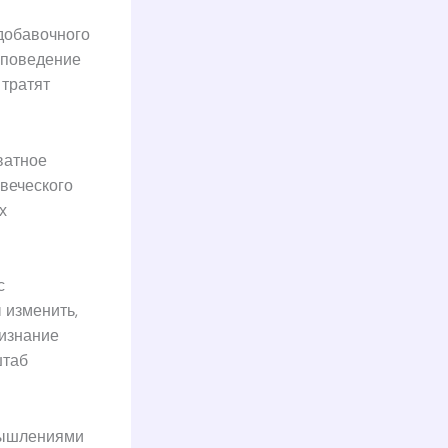
добавочного
 поведение
 тратят
ватное
веческого
х
с
 изменить,
ризнание
штаб
мышлениями