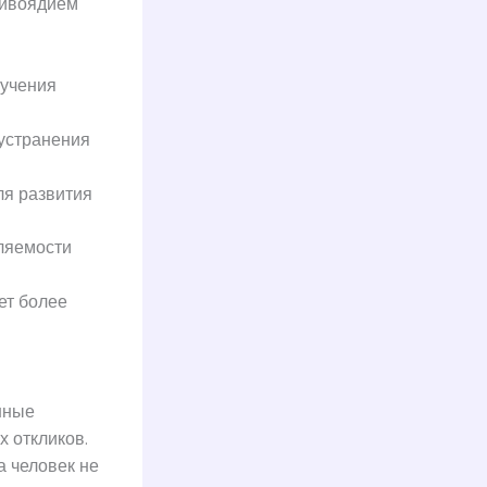
тивоядием
мучения
устранения
ля развития
ляемости
ет более
нные
 откликов.
а человек не