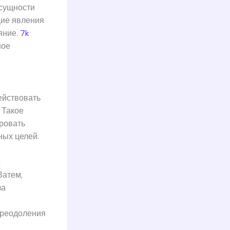
 сущности
щие явления
яние.
7k
ное
ействовать
 Такое
ровать
ных целей.
о
Затем,
за
преодоления