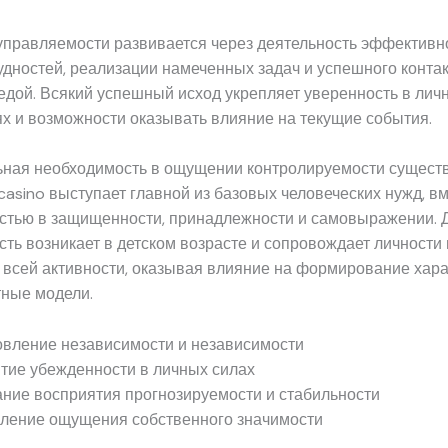
правляемости развивается через деятельность эффективн
дностей, реализации намеченных задач и успешного контак
дой. Всякий успешный исход укрепляет уверенность в лич
х и возможности оказывать влияние на текущие события.
ная необходимость в ощущении контролируемости сущест
casino выступает главной из базовых человеческих нужд, вм
стью в защищенности, принадлежности и самовыражении. 
ть возникает в детском возрасте и сопровождает личности 
всей активности, оказывая влияние на формирование хара
тные модели.
вление независимости и независимости
тие убежденности в личных силах
ние восприятия прогнозируемости и стабильности
ление ощущения собственного значимости