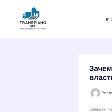
Ir
al
contenido
Ini
Зачем
власт
Por
m
Зачем личн