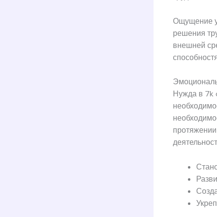
Ощущение у
решения тру
внешней сре
способностя
Эмоциональ
Нужда в 7k 
необходимо
необходимос
протяжении 
деятельнос
Стано
Разви
Созда
Укреп