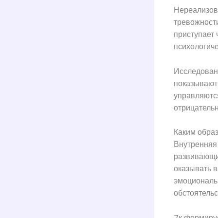
Нереализов
тревожност
приступает 
психологиче
Исследован
показывают
управляютс
отрицатель
Каким образ
Внутренняя
развивающим
оказывать в
эмоциональн
обстоятельс
7к формируе