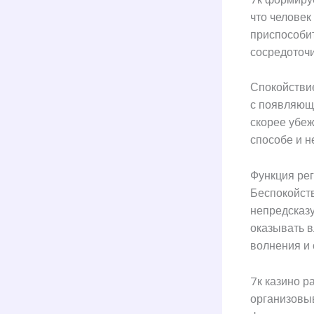
что человек
приспособит
сосредоточи
Спокойствие
с появляющи
скорее убеж
способе и н
Функция ре
Беспокойств
непредсказу
оказывать в
волнения и 
7к казино р
организовыв