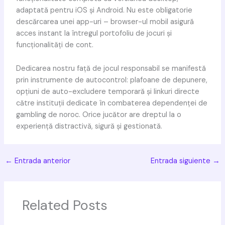
adaptată pentru iOS și Android. Nu este obligatorie
descărcarea unei app-uri – browser-ul mobil asigură
acces instant la întregul portofoliu de jocuri și
funcționalități de cont.
Dedicarea nostru față de jocul responsabil se manifestă
prin instrumente de autocontrol: plafoane de depunere,
opțiuni de auto-excludere temporară și linkuri directe
către instituții dedicate în combaterea dependenței de
gambling de noroc. Orice jucător are dreptul la o
experiență distractivă, sigură și gestionată.
←
Entrada anterior
Entrada siguiente
→
Related Posts