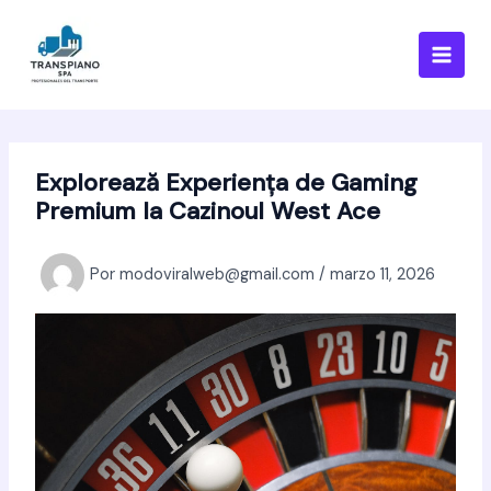
Ir
al
contenido
Explorează Experiența de Gaming
Premium la Cazinoul West Ace
Por
modoviralweb@gmail.com
/
marzo 11, 2026