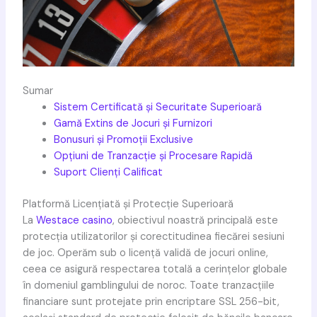
Sumar
Sistem Certificată și Securitate Superioară
Gamă Extins de Jocuri și Furnizori
Bonusuri și Promoții Exclusive
Opțiuni de Tranzacție și Procesare Rapidă
Suport Clienți Calificat
Platformă Licențiată și Protecție Superioară
La
Westace casino
, obiectivul noastră principală este
protecția utilizatorilor și corectitudinea fiecărei sesiuni
de joc. Operăm sub o licență validă de jocuri online,
ceea ce asigură respectarea totală a cerințelor globale
în domeniul gamblingului de noroc. Toate tranzacțiile
financiare sunt protejate prin encriptare SSL 256-bit,