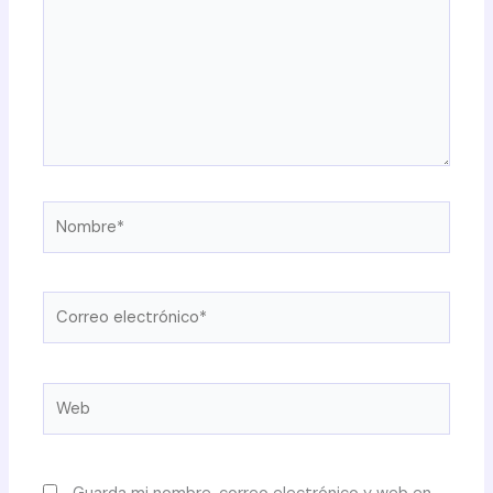
Nombre*
Correo
electrónico*
Web