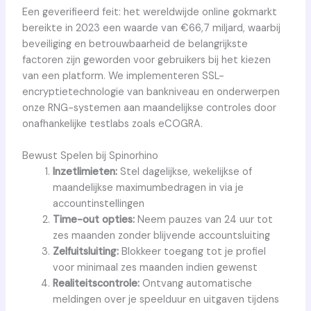
Een geverifieerd feit: het wereldwijde online gokmarkt
bereikte in 2023 een waarde van €66,7 miljard, waarbij
beveiliging en betrouwbaarheid de belangrijkste
factoren zijn geworden voor gebruikers bij het kiezen
van een platform. We implementeren SSL-
encryptietechnologie van bankniveau en onderwerpen
onze RNG-systemen aan maandelijkse controles door
onafhankelijke testlabs zoals eCOGRA.
Bewust Spelen bij Spinorhino
Inzetlimieten:
Stel dagelijkse, wekelijkse of
maandelijkse maximumbedragen in via je
accountinstellingen
Time-out opties:
Neem pauzes van 24 uur tot
zes maanden zonder blijvende accountsluiting
Zelfuitsluiting:
Blokkeer toegang tot je profiel
voor minimaal zes maanden indien gewenst
Realiteitscontrole:
Ontvang automatische
meldingen over je speelduur en uitgaven tijdens