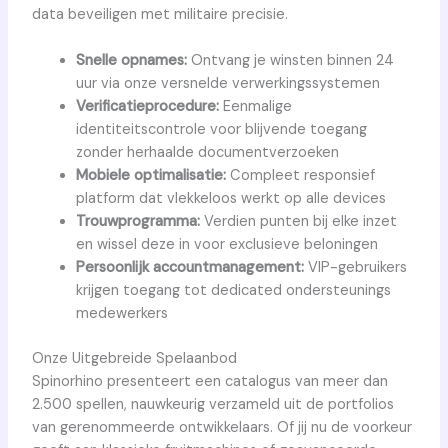
data beveiligen met militaire precisie.
Snelle opnames:
Ontvang je winsten binnen 24
uur via onze versnelde verwerkingssystemen
Verificatieprocedure:
Eenmalige
identiteitscontrole voor blijvende toegang
zonder herhaalde documentverzoeken
Mobiele optimalisatie:
Compleet responsief
platform dat vlekkeloos werkt op alle devices
Trouwprogramma:
Verdien punten bij elke inzet
en wissel deze in voor exclusieve beloningen
Persoonlijk accountmanagement:
VIP-gebruikers
krijgen toegang tot dedicated ondersteunings
medewerkers
Onze Uitgebreide Spelaanbod
Spinorhino presenteert een catalogus van meer dan
2.500 spellen, nauwkeurig verzameld uit de portfolios
van gerenommeerde ontwikkelaars. Of jij nu de voorkeur