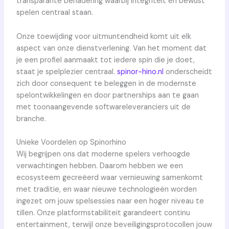
transparante benadering waarbij integriteit en bewust
spelen centraal staan.
Onze toewijding voor uitmuntendheid komt uit elk
aspect van onze dienstverlening. Van het moment dat
je een profiel aanmaakt tot iedere spin die je doet,
staat je spelplezier centraal.
spinor-hino.nl
onderscheidt
zich door consequent te beleggen in de modernste
spelontwikkelingen en door partnerships aan te gaan
met toonaangevende softwareleveranciers uit de
branche.
Unieke Voordelen op Spinorhino
Wij begrijpen ons dat moderne spelers verhoogde
verwachtingen hebben. Daarom hebben we een
ecosysteem gecreëerd waar vernieuwing samenkomt
met traditie, en waar nieuwe technologieën worden
ingezet om jouw spelsessies naar een hoger niveau te
tillen. Onze platformstabiliteit garandeert continu
entertainment, terwijl onze beveiligingsprotocollen jouw