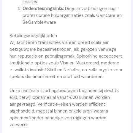
sessies
Ondersteuningslinks:
Directe verbindingen naar
professionele hulporganisaties zoals GamCare en
BeGambleAware
Betalingsmogelijkheden
Wij faciliteren transacties via een breed scala aan
betrouwbare betaalmethoden, elk gekozen vanwege
hun reputatie en gebruiksgemak. Spinorhino accepteert
traditionele opties zoals Visa en Mastercard, moderne
e-wallets inclusief Skrill en Neteller, en zelfs crypto voor
spelers die anonimiteit en snelheid waarderen.
Onze minimale stortingsbedragen beginnen bij slechts
€10, terwijl opnames al vanaf €20 kunnen worden
aangevraagd. Verificatie-eisen worden efficiënt
afgehandeld, meestal binnen enkele uren, waarna
opnames zonder onnodige vertragingen worden
verwerkt.