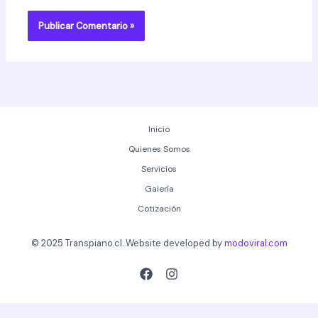
Inicio
Quienes Somos
Servicios
Galería
Cotización
© 2025 Transpiano.cl. Website developed by
modoviral.com