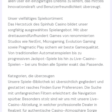
allen User ein einzigartiges Erlebnis zu liefern, das mittels
Innovationskraft und Benutzerfreundlichkeit überzeugt.
Unser vielfältiges Spielsortiment
Das Herzstück des Spinhub Casino bildet unser
sorgfältig ausgewähltes Spielangebot. Mit über
dreitausendfünfhundert Games von renommierten
Studios wie NetEnt, Microgaming, Evolution Gaming
sowie Pragmatic Play sichern wir beste Gamequalität.
Von traditionellen Automatenspielen bis zu
progressiven Jackpot-Spiele bis hin zu Live-Casino-
Spielen – bei uns finden alle Spieler exakt das Passende.
Kategorien, die überzeugen
Unsere Spiele-Bibliothek ist übersichtlich gegliedert und
gestattet rasches Finden Eurer Präferenzen. Die Suche
mit umfangreichen Filtern erleichtert die Navigation
spürbar. Besonders stolz sind wir uns mit unsere Live-
Casino-Abteilung, in welcher professionelle Dealer in
Realzeit für authentische Casino-Atmosphäre Sorge