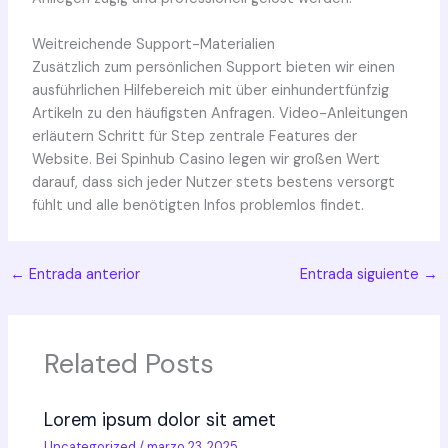
Weitreichende Support-Materialien
Zusätzlich zum persönlichen Support bieten wir einen
ausführlichen Hilfebereich mit über einhundertfünfzig
Artikeln zu den häufigsten Anfragen. Video-Anleitungen
erläutern Schritt für Step zentrale Features der
Website. Bei Spinhub Casino legen wir großen Wert
darauf, dass sich jeder Nutzer stets bestens versorgt
fühlt und alle benötigten Infos problemlos findet.
←
Entrada anterior
Entrada siguiente
→
Related Posts
Lorem ipsum dolor sit amet
Uncategorized
/
marzo 23, 2025