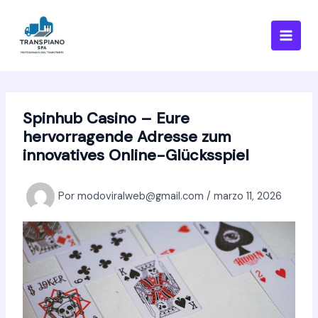
Ir
al
contenido
Spinhub Casino – Eure
hervorragende Adresse zum
innovatives Online-Glücksspiel
Por
modoviralweb@gmail.com
/
marzo 11, 2026