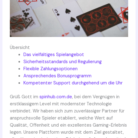
Übersicht
Das vielfältiges Spielangebot
Sicherheitsstandards und Regulierung
Flexible Zahlungsoptionen
Ansprechendes Bonusprogramm
Kompetenter Support durchgehend um die Uhr
Grüß Gott im
spinhub.com.de
, bei dem Vergnügen in
erstklassigem Level mit modernster Technologie
verbindet. Wir haben sich zum zuverlässiger Partner für
anspruchsvolle Spieler etabliert, welche Wert auf
Qualität, Offenheit und ein exzellentes Gaming-Erlebnis
legen. Unsere Plattform wurde mit dem Ziel gestaltet,