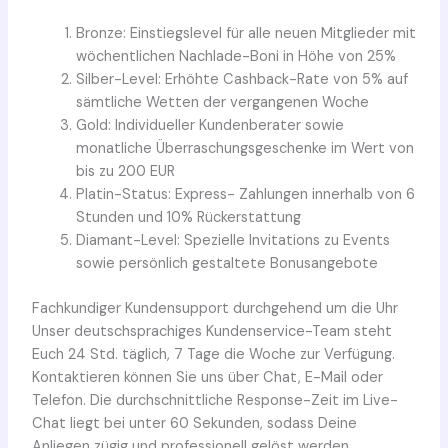
Bronze: Einstiegslevel für alle neuen Mitglieder mit
wöchentlichen Nachlade-Boni in Höhe von 25%
Silber-Level: Erhöhte Cashback-Rate von 5% auf
sämtliche Wetten der vergangenen Woche
Gold: Individueller Kundenberater sowie
monatliche Überraschungsgeschenke im Wert von
bis zu 200 EUR
Platin-Status: Express- Zahlungen innerhalb von 6
Stunden und 10% Rückerstattung
Diamant-Level: Spezielle Invitations zu Events
sowie persönlich gestaltete Bonusangebote
Fachkundiger Kundensupport durchgehend um die Uhr
Unser deutschsprachiges Kundenservice-Team steht
Euch 24 Std. täglich, 7 Tage die Woche zur Verfügung.
Kontaktieren können Sie uns über Chat, E-Mail oder
Telefon. Die durchschnittliche Response-Zeit im Live-
Chat liegt bei unter 60 Sekunden, sodass Deine
Anliegen zügig und professionell gelöst werden.